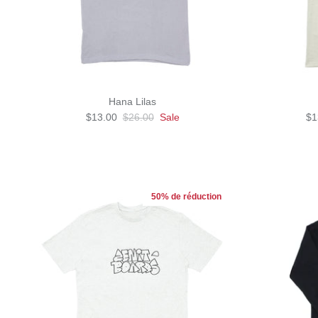
Hana Lilas
$13.00
$26.00
Sale
$1
50% de réduction