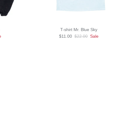
e
T-shirt Mr. Blue Sky
e
$11.00
$22.00
Sale