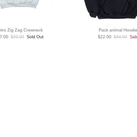
tro Zig Zag Crewneck
Pack animal Hoodi
7.00
$33.00
Sold Out
$22.00
$44.00
Sal