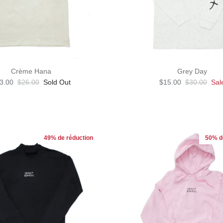
Crème Hana
Grey Day
3.00
$26.00
Sold Out
$15.00
$30.00
Sal
49% de réduction
50% d