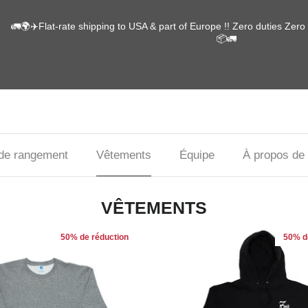
🚛🌍✈️Flat-rate shipping to USA & part of Europe !! Zero duties Zer
📦🚛
de rangement
Vêtements
Équipe
À propos de
VÊTEMENTS
50% de réduction
50% d