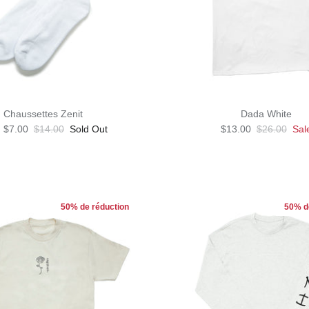
Chaussettes Zenit
Dada White
$7.00
$14.00
Sold Out
$13.00
$26.00
Sal
50% de réduction
50% d