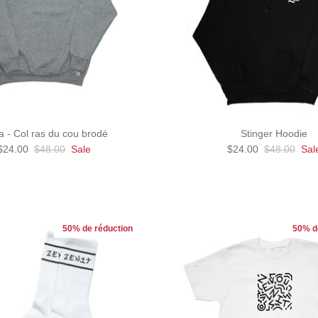
 - Col ras du cou brodé
Stinger Hoodie
$24.00
$48.00
Sale
$24.00
$48.00
Sal
50% de réduction
50% d