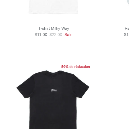
T-shirt Milky Way
Ré
$11.00
$22.00
Sale
$1
50% de réduction