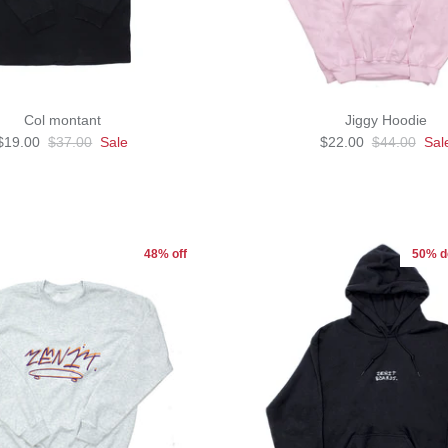
Col montant
Jiggy Hoodie
$19.00
$37.00
Sale
$22.00
$44.00
Sal
48% off
50% d