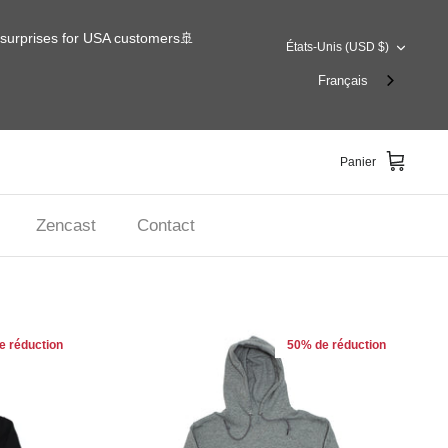
o surprises for USA customers🚢
MONNAIE
États-Unis (USD $)
Français
Panier
Zencast
Contact
e réduction
50% de réduction