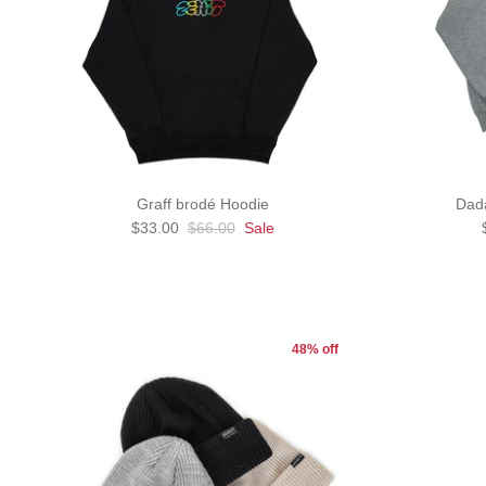
Graff brodé Hoodie
Dada
$33.00
$66.00
Sale
48% off