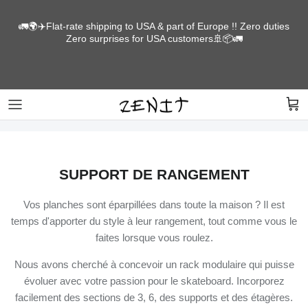
Skip
to
🚛🌍✈️Flat-rate shipping to USA & part of Europe !! Zero duties
Zero surprises for USA customers🚢📦🚛
content
LONGBOARDS
SCREEN PRINTED IN HOUSE
PARTS
Get yourself some sick threads for days of
heavy shreds.
Shop for this
SUPPORT DE RANGEMENT
Vos planches sont éparpillées dans toute la maison ? Il est
temps d'apporter du style à leur rangement, tout comme vous le
faites lorsque vous roulez.
Nous avons cherché à concevoir un rack modulaire qui puisse
évoluer avec votre passion pour le skateboard. Incorporez
facilement des sections de 3, 6, des supports et des étagères.