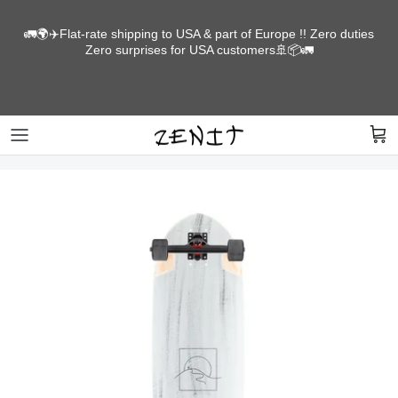
Skip
to
🚛🌍✈️Flat-rate shipping to USA & part of Europe !! Zero duties
Zero surprises for USA customers🚢📦🚛
content
LONGBOARDS
SCREEN PRINTED IN HOUSE
PARTS
Get yourself some sick threads for days of
heavy shreds.
Shop for this