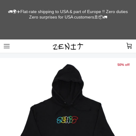
Skip
to
🚛🌍✈️Flat-rate shipping to USA & part of Europe !! Zero duties
Zero surprises for USA customers🚢📦🚛
content
LONGBOARDS
SCREEN PRINTED IN HOUSE
PARTS
Get yourself some sick threads for days of
heavy shreds.
50% off
Shop for this